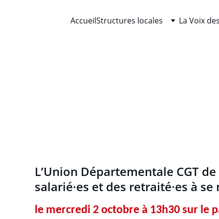
Accueil
Structures locales
La Voix des
mplifions la mobilisation au 
budget d’austérité
SERVICE PUBLIC
INTERPRO
9/29/2025
1 min read
L’Union Départementale CGT de l
salarié·es et des retraité·es à s
le mercredi 2 octobre à 13h30 sur le 